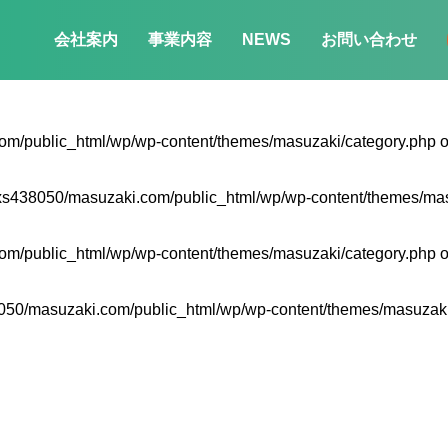
会社案内
事業内容
NEWS
お問い合わせ
m/public_html/wp/wp-content/themes/masuzaki/category.php
o
xs438050/masuzaki.com/public_html/wp/wp-content/themes/mas
m/public_html/wp/wp-content/themes/masuzaki/category.php
o
50/masuzaki.com/public_html/wp/wp-content/themes/masuzaki